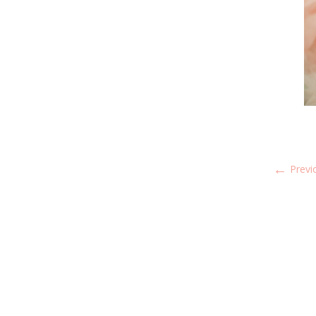
←
Previ