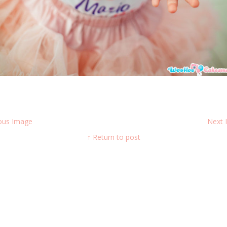
ous Image
Next
↑ Return to post