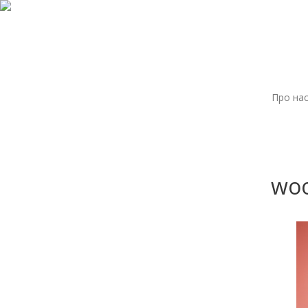
Про на
woo