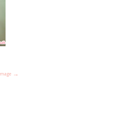
→
 Image