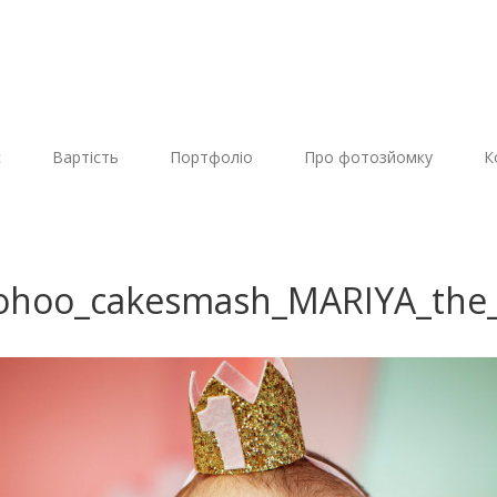
с
Вартість
Портфоліо
Про фотозйомку
К
hoo_cakesmash_MARIYA_the_